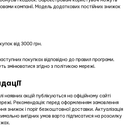
онусів і кешбек. Зареєстровані користувачі можуть
овами компанії. Модель додаткових постійних знижок
упок від 3000 грн.
наступних покупках відповідно до правил програми.
ть змінюватися згідно з політикою мережі.
дації
лі наявних акцій публікуються на офіційному сайті
 мережі. Рекомендація: перед оформленням замовлення
ння знижок і поріг безкоштовної доставки. Актуалізація
симально вигідних умов варто підписатися на розсилку
ежах.