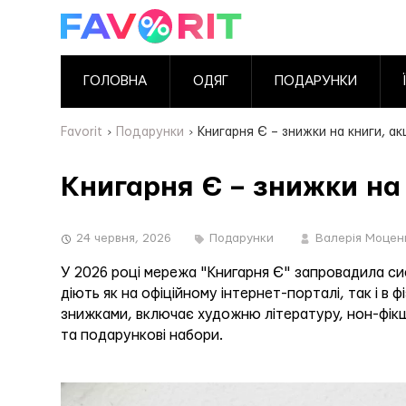
ГОЛОВНА
ОДЯГ
ПОДАРУНКИ
Favorit
Подарунки
Книгарня Є – знижки на книги, ак
Книгарня Є – знижки на 
24 червня, 2026
Подарунки
Валерія Моцен
У 2026 році мережа "Книгарня Є" запровадила сис
діють як на офіційному інтернет-порталі, так і в
знижками, включає художню літературу, нон-фікш
та подарункові набори.